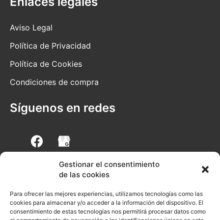
Enlaces legales
Aviso Legal
Política de Privacidad
Política de Cookies
Condiciones de compra
Síguenos en redes
F
a
c
e
Gestionar el consentimiento
b
de las cookies
o
Preguntas frecuente
o
Para ofrecer las mejores experiencias, utilizamos tecnologías como las
k
cookies para almacenar y/o acceder a la información del dispositivo. El
consentimiento de estas tecnologías nos permitirá procesar datos como