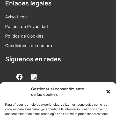
Enlaces legales
Aviso Legal
Política de Privacidad
Política de Cookies
Condiciones de compra
Síguenos en redes
F
a
c
e
Gestionar el consentimiento
b
de las cookies
o
Preguntas frecuente
o
Para ofrecer las mejores experiencias, utilizamos tecnologías como las
k
cookies para almacenar y/o acceder a la información del dispositivo. El
consentimiento de estas tecnologías nos permitirá procesar datos como