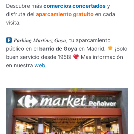
Descubre más
comercios concertados
y
disfruta del
aparcamiento gratuito
en cada
visita.
𝑷𝒂𝒓𝒌𝒊𝒏𝒈 𝑴𝒂𝒓𝒕í𝒏𝒆𝒛 𝑮𝒐𝒚𝒂, tu aparcamiento
público en el
barrio de Goya
en Madrid.
¡Solo
buen servicio desde 1958!
Mas información
en nuestra
web