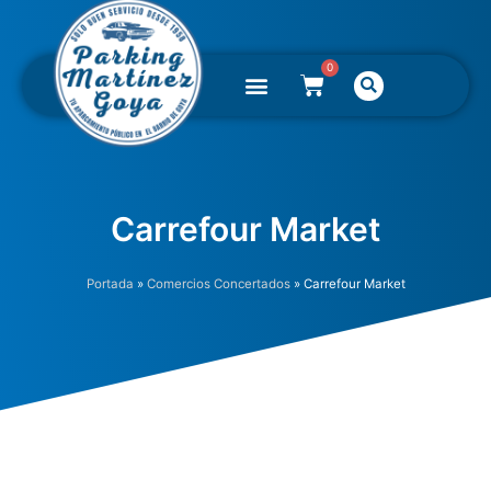
Ir
al
contenido
0
Menú
Buscar
CARRITO
Carrefour Market
Portada
»
Comercios Concertados
»
Carrefour Market