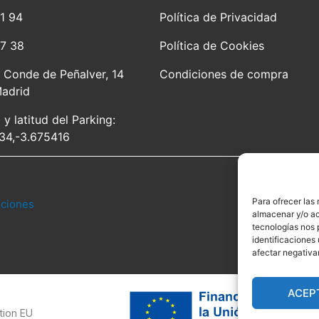
1 94
Política de Privacidad
77 38
Política de Cookies
l Conde de Peñalver, 14
Condiciones de compra
adrid
 y latitud del Parking:
34,-3.675416
Para ofrecer las
uciones
almacenar y/o ac
tecnologías nos 
identificaciones 
afectar negativa
ACEP
tion EU