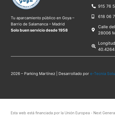
915 76 5
618 06 
Tu aparcamiento público en Goya –
Barrio de Salamanca – Madrid
Calle de
Solo buen servicio desde 1958
28006 M
Longitud
40.4264
2026 – Parking Martínez |
Desarrollado por
e-Tecnia Sol
Esta web está financiada por la Unión Europea - Next Genera