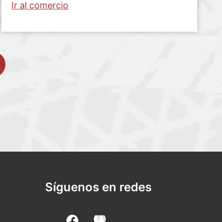
Ir al comercio
Síguenos en redes
F
a